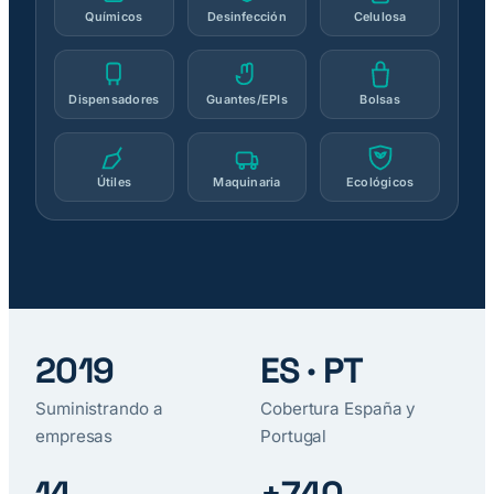
Químicos
Desinfección
Celulosa
Dispensadores
Guantes/EPIs
Bolsas
Útiles
Maquinaria
Ecológicos
2019
ES · PT
Suministrando a
Cobertura España y
empresas
Portugal
14
+740