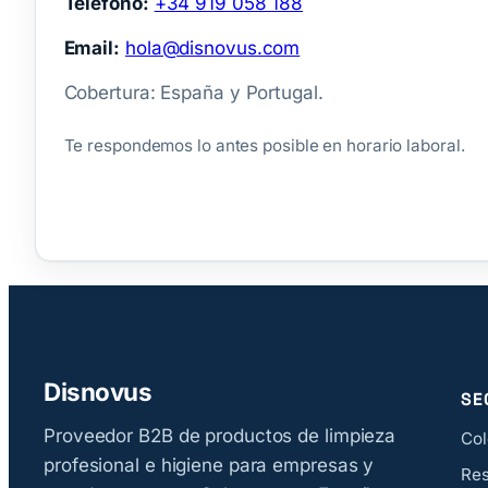
Teléfono:
+34 919 058 188
Email:
hola@disnovus.com
Cobertura: España y Portugal.
Te respondemos lo antes posible en horario laboral.
Disnovus
SE
Proveedor B2B de productos de limpieza
Col
profesional e higiene para empresas y
Res