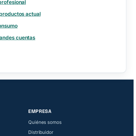
profesional
 productos actual
consumo
randes cuentas
EMPRESA
Quiénes somos
Distribuidor