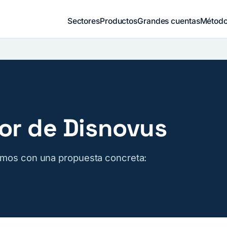
Sectores
Productos
Grandes cuentas
Métod
or de Disnovus
emos con una propuesta concreta: