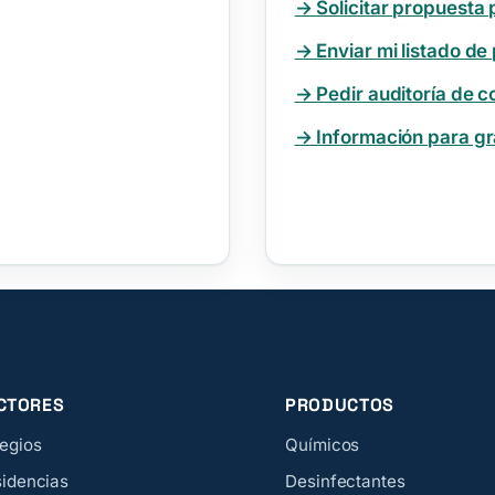
→ Solicitar propuesta 
→ Enviar mi listado de
→ Pedir auditoría de 
→ Información para g
CTORES
PRODUCTOS
egios
Químicos
idencias
Desinfectantes