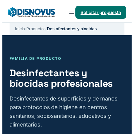
Saltar
Solicitar propuesta
al
contenido
Inicio
/
Productos
/
Desinfectantes y biocidas
FAMILIA DE PRODUCTO
Desinfectantes y
biocidas profesionales
Desinfectantes de superficies y de manos
para protocolos de higiene en centros
sanitarios, sociosanitarios, educativos y
alimentarios.