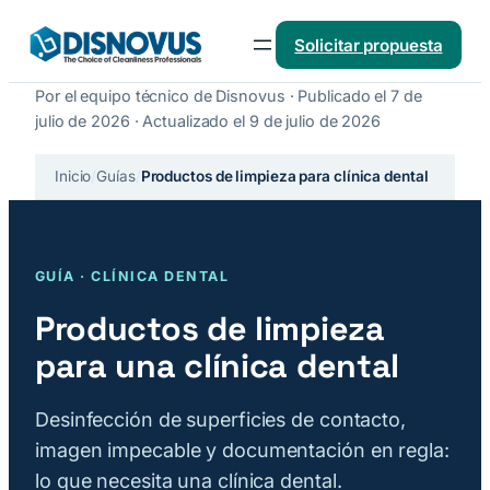
Saltar
Solicitar propuesta
al
contenido
Por el equipo técnico de Disnovus · Publicado el 7 de
julio de 2026 · Actualizado el 9 de julio de 2026
Inicio
/
Guías
/
Productos de limpieza para clínica dental
GUÍA · CLÍNICA DENTAL
Productos de limpieza
para una clínica dental
Desinfección de superficies de contacto,
imagen impecable y documentación en regla:
lo que necesita una clínica dental.